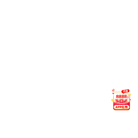
其次，新加入的大牌球员会吸引更多媒体关注，从而
提高团队知名度和商业价值。在当今体育环境中，一
个明星球员能够吸引更多赞助商和粉丝，从而推动俱
乐部经济发展，这对任何一支球队都是至关重要的一
环。
然而，任何交易都有风险。如果莫兰特未能完全融入
新环境或者伤病困扰，那么这笔投资可能就不会如预
期那般成功。因此，如何平衡即战力与未来潜力，是
管理层必须认真考虑的问题。
4、森林狼未来发展方向
随着管理层逐渐明确目标，他们需要制定相应的发展
战略。不仅要关注现有核心球员，还需考虑如何围绕
他们进行合理配置。如果能够有效整合资源，将会使