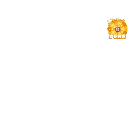
重要支持。在现代篮球中，多元化角色愈发重要，而
麦克丹尼尔斯正好符合这个标准，因此他也被认为是
未来核心阵容的重要组成部分。
从长远来看，把这两位潜力股留在团队中，可以为森
林狼建立一个更稳固、更具深度和竞争力的阵容。这
种策略不仅确保了短期内竞争力，也为未来发展奠定
基础，让球队能够持续吸引优秀人才加盟。
3、交易可能带来的影响
如果森林狼成功与灰熊达成交易，无疑将改变整个西
部格局。首先，引入莫兰特可以立即增强他们在攻防
两端的表现，提高比赛节奏及效率。这对于那些依赖
快节奏打击策略的西部豪强来说，无疑是一种威胁。