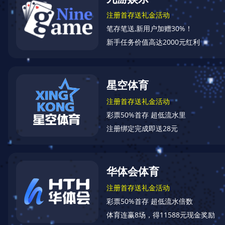
谢泼德本
谢泼德本赛季的表现
赛节奏的加快和战术
对其技术特点、比赛