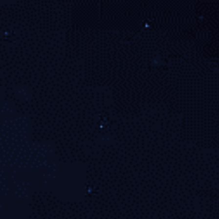
下一篇：
杨莉娜坚定表态愿为中国女足贡献
4