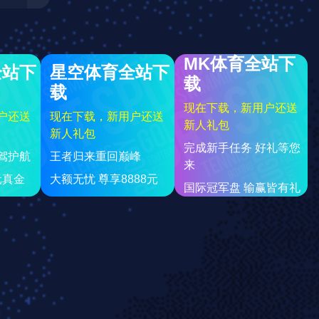
战绩做出了积极贡献。
应对更强的竞争。
能力，尤其是在三分线
平衡，这使得他的出手
的训练，不断提升自己的
以模拟真实比赛中的各
中能更快速地做出决
增强身体素质，以便在
长奠定了坚实基础。