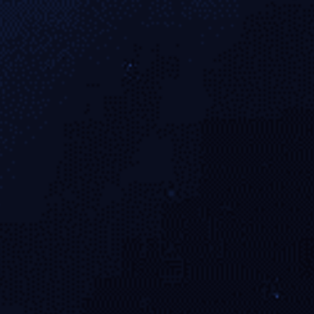
队中的定位，并努力发
无私精神使整个团队更
灵活性和多样性使其成为
线投射，为球队提供丰
术特点到心理素质，再
命中率，也为整个球队
，同时也期待看到他带