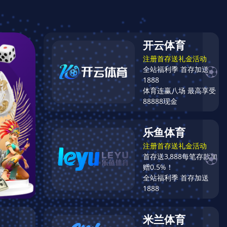
App
公司
体育
注册入口
简介
资讯
游娱乐
赛事实时同步
PP
为您带来高速、高清、稳定的观赛
端访问