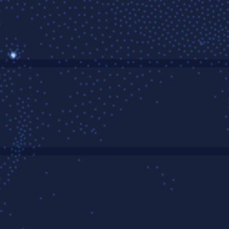
季表现大幅提升场均得分与三分命中
2026-05-17 00:50
62 次阅读
首页
/
体育资讯
可谓大幅提升，尤其是在场均得分和三分命中率方面取得了显著
的多样化，球员们的个人能力愈发受到关注，而谢泼德正是这一
风格、心理素质及团队配合等多个方面进行深入分析，可以更好