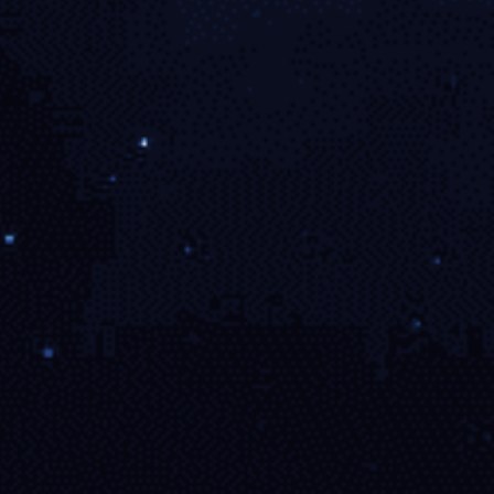
名嘴分析詹姆斯与巴特勒互换
德里赫特
可能性
唯一全
2026-08-05
推荐
2026-05
推荐网站