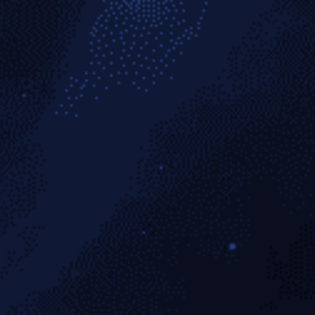
制定战术时，谢泼德充分理解并执行相关指令。他清楚自己在球
队创造空间。此外，他愿意牺牲个人数据以换取团队利益，这种
战斗力。
all）阵容成为现代篮球的一大趋势，而谢泼德恰好符合这一理念，其
成员。他可以担任控卫甚至锋卫摇摆人，通过快速跑动和精准外
换进一步拓宽了他的技能树，为今后的职业生涯开辟新的方向。
赛季之所以能实现显著提升，是多个因素共同作用的结果。从技
行，都体现了他的全面发展。这不仅提升了他的场均得分与三分
未来的发展奠定基础。
谢泼德能够继续保持这样的状态，不断挑战自我，实现更高目标
的新篇章！