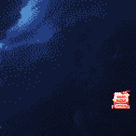
注于每一个回合。这种
不断攀升，他对自身能
到积极影响。在关键时
误中总结经验教训，不
对于他的长期发展至关
配合关系。谢泼德在这
高效的进攻体系。在传