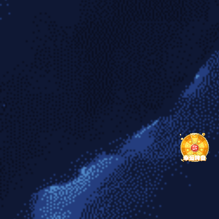
此在比赛中他积极寻找
据场上的变化迅速调整
，并及时完成投篮。在
活性也帮助他突破了传
逼防守时，他会选择走
是一名单打独斗型选
炼，谢泼德已经建立起