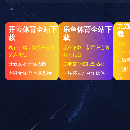
能够实现如此显著的
接下来，将详细探讨
1、技术特
谢泼德之所以能够在
外，他的投篮手感稳
更加迅速且精准。为了保
投篮技巧。
除了基本的投篮训练，
种情境。这种创新的
策，从而提高了他的
此外，在力量和耐力
对抗激烈的情况下保