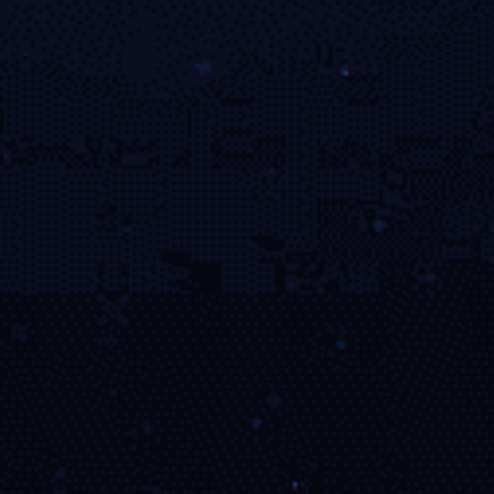
菲利克斯荣膺沙特联九月最佳
球员四
2026-05-01
推荐
九游娱乐
九游娱乐官方网站【官网认证:手机版、app下载、登录入
口、官方网站、网页版、平台、网址、地址、注册、娱
乐】，九游娱乐(中国)官方网站欢迎大家选择真正的官方通
道，同时我们提供全天候7x24小时在线服务，第一时间处
理各类问题，正规集团平台有保障，欢迎体验！