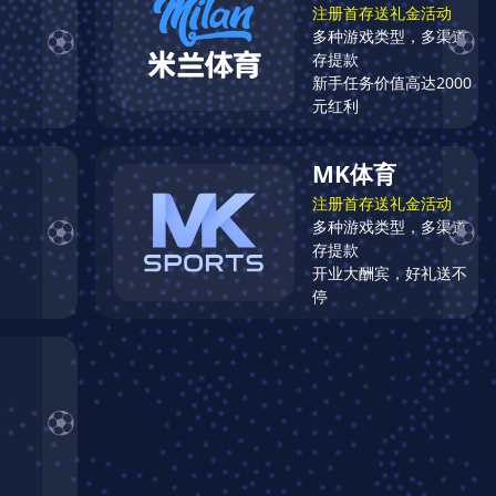
斯进行单独训练
注入了更多的信心和期
从四个方面深入分析这
情况以及对球队整体表