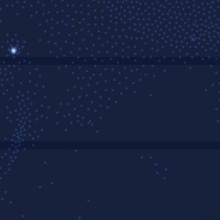
纳首发对阵那不勒斯莱奥与S希门尼
2026-05-08 17:35
68 次阅读
首页
/
体育资讯
，隆戈确认福法纳将首发出战与那不勒斯的对决，这无疑为球队
希门尼斯则进行了单独训练，这表明他们的状态备受关注。本文将
法纳的首发意义、那不勒斯的对手分析、莱奥与S希门尼斯的训练