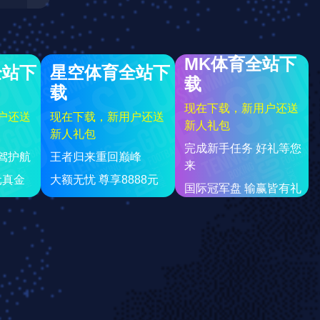
。
度信任。他在之前的训
福法纳不仅仅是一个位
种能力使得他能够更好
强劲的对手时，福法纳
过程中不可或缺的一
速决策，对未来的发展