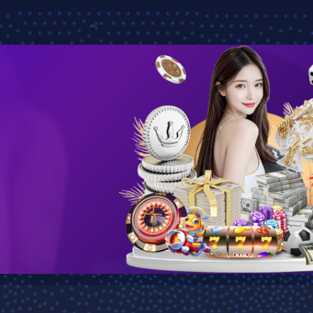
全天更新 ·
九
无论您身在何处，
九游娱乐A
体验。
下载客户端
网页