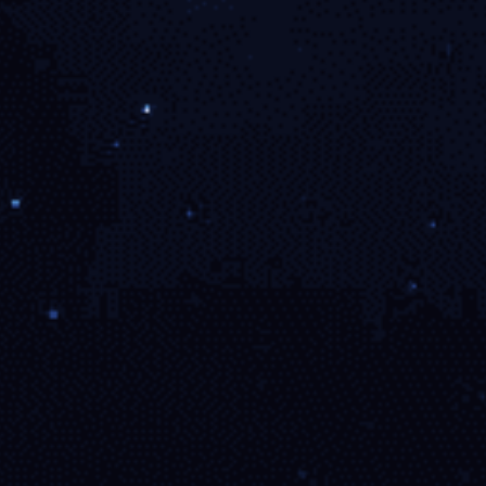
伊森母亲发声为儿子辩护呼吁
国米官方
理性对
与阿德
2026-07-27
推荐
2026-06
推荐网站