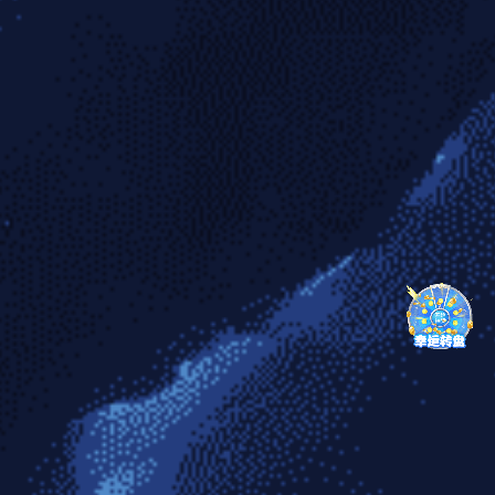
位技艺高超的球员。在
气势如虹。而本场赛
警惕。尤其是在面对像
。此外，在中场控制上
此，他们依然可以派遣
以应对可能出现的不确
是为了提高个人水平，
来的比赛打下坚实基