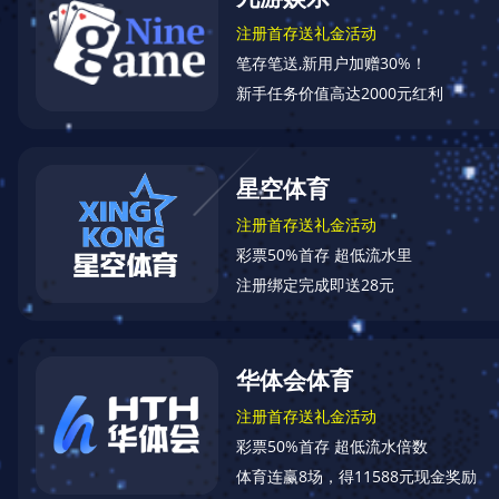
隆戈确认福法
在即将到来的比赛中
待。同时，莱奥与S
一重要信息，包括福