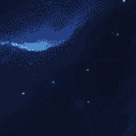
疑会激励球员们竭尽
赴，不留遗憾。
最后，此次调整也显
台，将进一步推动整
时也是俱乐部长远规
总结：
综上所述，通过隆戈
调整状态，为迎接那
利，这是每个足球队
未来，希望这样的努
标。不论结果如何，