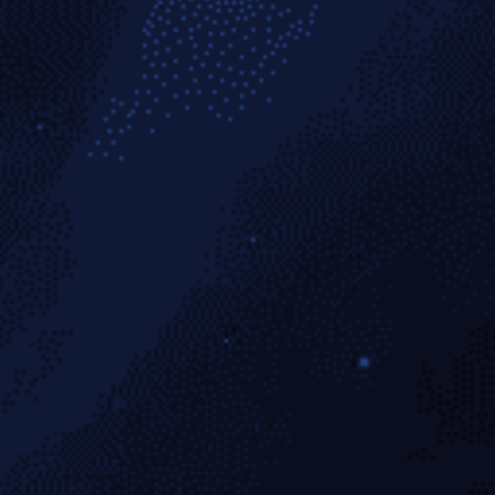
所能去完成比赛任务。每个人都清楚自己肩负着什么样责任，因
示出俱乐部对于未来发展的重视，通过不断培养年轻球员并给予
个团队朝着良性循环发展。因此，不论最终结果如何，这样的发
划的重要体现。
确认福法纳首发以及莱奥与S希门尼斯进行单独训练的信息，我们
不勒斯这一强敌做好万全准备。从年轻球员到老将，每个人都肩
伍所追求的重要目标。
力能够转化为实际成果，同时希望所有参与者都能充分发挥自己
只要付出了努力，就一定不会辜负这段旅程带来的成长和收获。