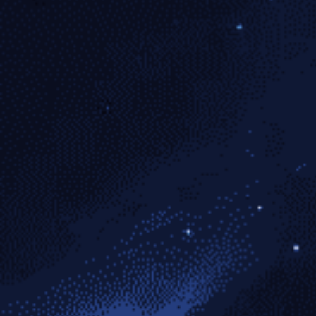
障。因此，在这样的
识。
比如，通过组织一些
强内部沟通，让每位
4、热门身
尽管一些球队因为历史
问题。热门身份更多
现实中，一些所谓热
是拥有众多明星球员
比脆弱。
因此，各大俱乐部必
每位球员都能保持最