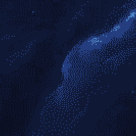
情况下，需要教练采取积极措施来缓解压力，并创造良好的团队
团建活动或者定期进行心理辅导，可以帮助球员释放压力，提高
成员都感受到被重视，也能够提升整个团队在困难局面中的抗压
份是否能解决问题
底蕴深厚或近期成绩优异而被视为“热门”，但这并不能自动转
的是一种外部期望，而非内部实力保证。
门球队也曾因为密集赛程而遭遇连败，这表明仅凭名气无法掩盖
，但如果他们无法合理安排自己的体能或适应激烈竞争，那么再
须意识到，仅靠声望并不能解决实质问题，他们需要制定科学合
佳状态。同时，加强后备力量建设，为主力提供更好的支持，也