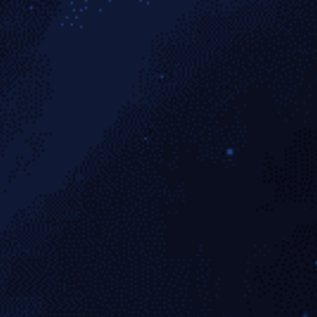
紧凑赛程及其对球队影响的问题进行了全面剖析。他指出，不论
环境中面临诸多挑战。而这些挑战不仅体现在运动性能上，还涉
，即使是那些被广泛认为超级强队，他们依然需要面对真实且复
唯有找到合适的方法来应对这些困难，才能真正实现长久的发展