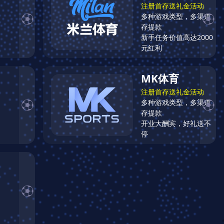
决实际问题
决实际问题。首先，从
增加；其次，讨论战术
心理状态的重要性，以