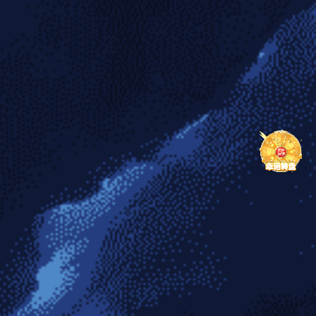
性的准备和训练，很容
及时调整进攻策略，就
。这意味着很多优秀人
不仅需要考虑技术层面
赛会让球员感到焦虑甚
现共同目标的重要保