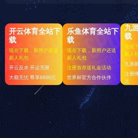
及在高强度比赛压力
程造成的实际困境。
1、紧凑赛
随着现代足球赛事安
队不得不频繁作战，
长时间高强度训练以
导致更严重的伤病，
例如，有些顶级俱乐
动员，也难以承受如
可能出现意想不到的
2、战术调
紧凑赛程不仅考验球