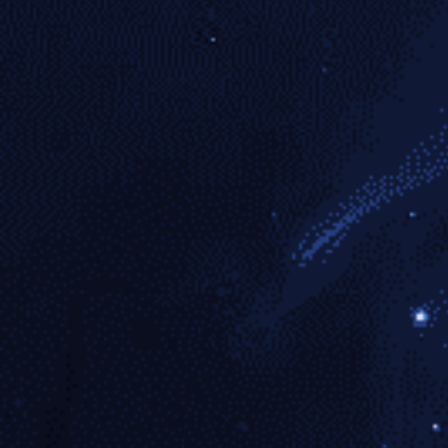
这是一个不小的挑战
每个对手都有其独特
易使得球队在关键时
可能被对方轻松破解
此外，由于缺乏充足
才无法得到锻炼机会
的调整，更需要关注
3、心理状
除了身体和技术层面
至烦躁，这种情绪如
反复遭遇失败或者表