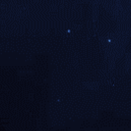
上一篇：
B费庆祝曼联300场出战成就午睡习…
热榜精选
#1
#2
克鲁伊维特称若为巴萨主帅将
摩纳哥全