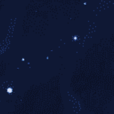
球员之间的沟通
在良好的沟通基础上。科瓦奇作为主教练，应当理解每位球员对
在替换阿德耶米之前，如果能够提前与他进行充分沟通，并说明
，这是建立良好队伍氛围的重要因素。当队伍中的每位成员都能
加团结向上的团队文化。如果阿德耶米事先了解自己被替换是为
更容易接受这一决定。
赛中，科瓦奇及其 coaching staff 应该重视与每位球员
理解，这样才能够有效预防类似事件再次发生，并提升整体凝聚
论的影响
，一些运动员的一举一动都可能迅速成为舆论焦点。阿德耶米摔
来。这对于年轻运动员来说，无疑增加了额外的心理负担，他们