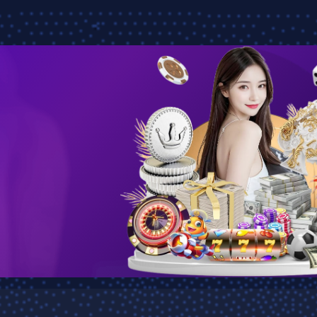
全天更新 ·
九
无论您身在何处，
九游娱乐A
体验。
下载客户端
网页