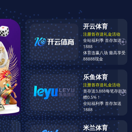
App
公司
体育
注册入口
简介
资讯
游娱乐
赛事实时同步
PP
为您带来高速、高清、稳定的观赛
端访问